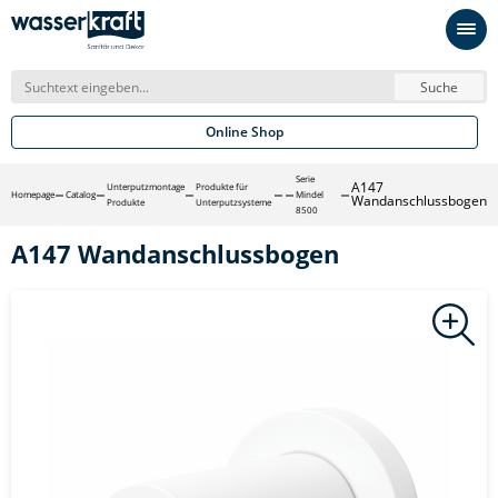
Suche
Online Shop
Serie
A147
Unterputzmontage
Produkte für
Homepage
Catalog
Mindel
Wandanschlussbogen
Produkte
Unterputzsysteme
8500
A147 Wandanschlussbogen