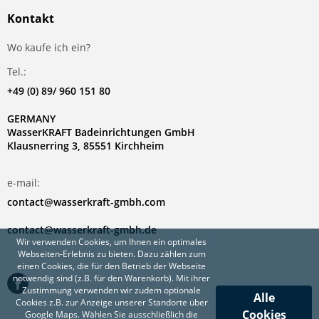
Kontakt
Wo kaufe ich ein?
Tel.:
+49 (0) 89/ 960 151 80
GERMANY
WasserKRAFT Badeinrichtungen GmbH
Klausnerring 3, 85551 Kirchheim
e-mail:
contact@wasserkraft-gmbh.com
contact@wasserkraft-gmbh.de
Wir verwenden Cookies, um Ihnen ein optimales
Webseiten-Erlebnis zu bieten. Dazu zählen zum
einen Cookies, die für den Betrieb der Webseite
notwendig sind (z.B. für den Warenkorb). Mit ihrer
Zustimmung verwenden wir zudem optionale
Alle
Cookies z.B. zur Anzeige unserer Standorte über
Cookies
Google Maps. Wählen Sie ausschließlich die