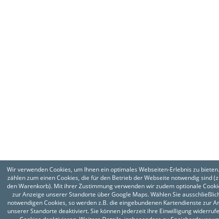
Wir verwenden Cookies, um Ihnen ein optimales Webseiten-Erlebnis zu bieten
zählen zum einen Cookies, die für den Betrieb der Webseite notwendig sind (z.
den Warenkorb). Mit ihrer Zustimmung verwenden wir zudem optionale Cookie
zur Anzeige unserer Standorte über Google Maps. Wählen Sie ausschließlich
notwendigen Cookies, so werden z.B. die eingebundenen Kartendienste zur A
unserer Standorte deaktiviert. Sie können jederzeit ihre Einwilligung widerruf