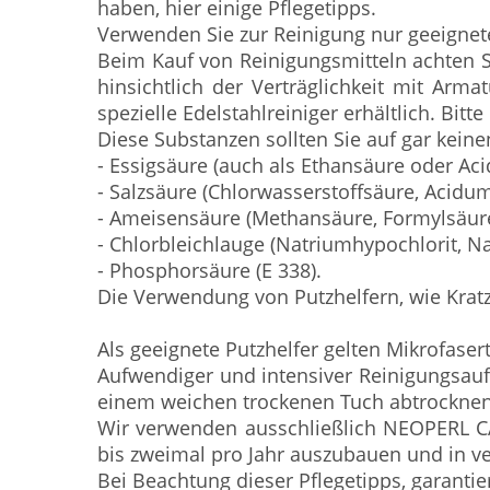
haben, hier einige Pflegetipps.
Verwenden Sie zur Reinigung nur geeignete
Beim Kauf von Reinigungsmitteln achten Si
hinsichtlich der Verträglichkeit mit Arm
spezielle Edelstahlreiniger erhältlich. Bit
Diese Substanzen sollten Sie auf gar keine
- Essigsäure (auch als Ethansäure oder Ac
- Salzsäure (Chlorwasserstoffsäure, Acidu
- Ameisensäure (Methansäure, Formylsäur
- Chlorbleichlauge (Natriumhypochlorit, N
- Phosphorsäure (E 338).
Die Verwendung von Putzhelfern, wie Krat
Als geeignete Putzhelfer gelten Mikrofaser
Aufwendiger und intensiver Reinigungsauf
einem weichen trockenen Tuch abtrocknen
Wir verwenden ausschließlich NEOPERL CAS
bis zweimal pro Jahr auszubauen und in v
Bei Beachtung dieser Pflegetipps, garanti