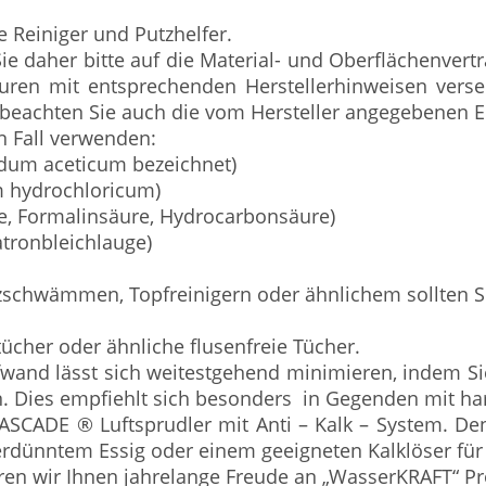
 Reiniger und Putzhelfer.
e daher bitte auf die Material- und Oberflächenverträ
aturen mit entsprechenden Herstellerhinweisen vers
te beachten Sie auch die vom Hersteller angegebenen E
n Fall verwenden:
idum aceticum bezeichnet)
m hydrochloricum)
e, Formalinsäure, Hydrocarbonsäure)
atronbleichlauge)
zschwämmen, Topfreinigern oder ähnlichem sollten S
tücher oder ähnliche flusenfreie Tücher.
wand lässt sich weitestgehend minimieren, indem S
. Dies empfiehlt sich besonders in Gegenden mit ha
CADE ® Luftsprudler mit Anti – Kalk – System. Den
erdünntem Essig oder einem geeigneten Kalklöser für
eren wir Ihnen jahrelange Freude an „WasserKRAFT“ P