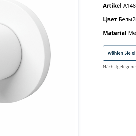
Artikel
A148
Цвет
Белый
Material
Mes
Wählen Sie e
Nächstgelegene