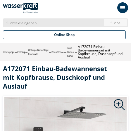
Suche
Online Shop
A172071 Einbau-
Serie
Badewannenset mit
Unterputzmontage
Homepage
Catalog
Bausätze
Abens
Kopfbrause, Duschkopf und
Produkte
2000
Auslauf
A172071 Einbau-Badewannenset
mit Kopfbrause, Duschkopf und
Auslauf