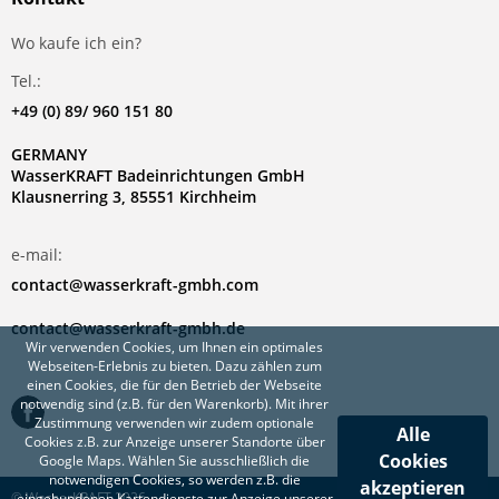
Wo kaufe ich ein?
Tel.:
+49 (0) 89/ 960 151 80
GERMANY
WasserKRAFT Badeinrichtungen GmbH
Klausnerring 3, 85551 Kirchheim
e-mail:
contact@wasserkraft-gmbh.com
contact@wasserkraft-gmbh.de
Wir verwenden Cookies, um Ihnen ein optimales
Webseiten-Erlebnis zu bieten. Dazu zählen zum
einen Cookies, die für den Betrieb der Webseite
notwendig sind (z.B. für den Warenkorb). Mit ihrer
Zustimmung verwenden wir zudem optionale
Alle
Cookies z.B. zur Anzeige unserer Standorte über
Cookies
Google Maps. Wählen Sie ausschließlich die
notwendigen Cookies, so werden z.B. die
akzeptieren
© WasserKRAFT 2026
eingebundenen Kartendienste zur Anzeige unserer