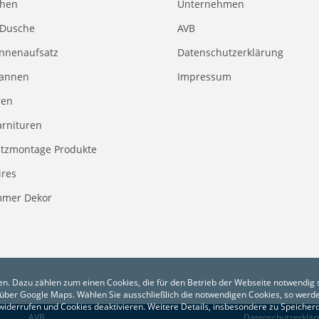
chen
Unternehmen
 Dusche
AVB
nnenaufsatz
Datenschutzerklärung
annen
Impressum
ren
rnituren
tzmontage Produkte
ires
mmer Dekor
n. Dazu zählen zum einen Cookies, die für den Betrieb der Webseite notwendig s
über Google Maps. Wählen Sie ausschließlich die notwendigen Cookies, so werde
g widerrufen und Cookies deaktivieren. Weitere Details, insbesondere zu Speiche
AVB
Datenschutzerklär