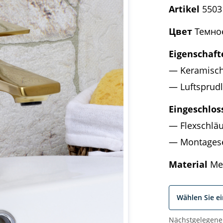
Artikel
5503
Цвет
Темное
Eigenschaft
Keramisch
Luftsprud
Eingeschlos
Flexschläu
Montages
Material
Mes
Wählen Sie e
Nächstgelegene