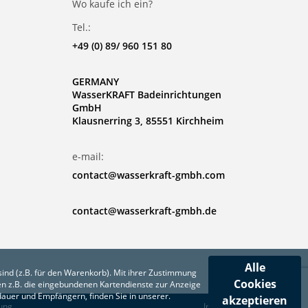
Wo kaufe ich ein?
Tel.:
+49 (0) 89/ 960 151 80
GERMANY
WasserKRAFT Badeinrichtungen
GmbH
Klausnerring 3, 85551 Kirchheim
e-mail:
contact@wasserkraft-gmbh.com
contact@wasserkraft-gmbh.de
Alle
ind (z.B. für den Warenkorb). Mit ihrer Zustimmung
Cookies
n z.B. die eingebundenen Kartendienste zur Anzeige
rdauer und Empfängern, finden Sie in unserer.
akzeptieren
ung
Impressum