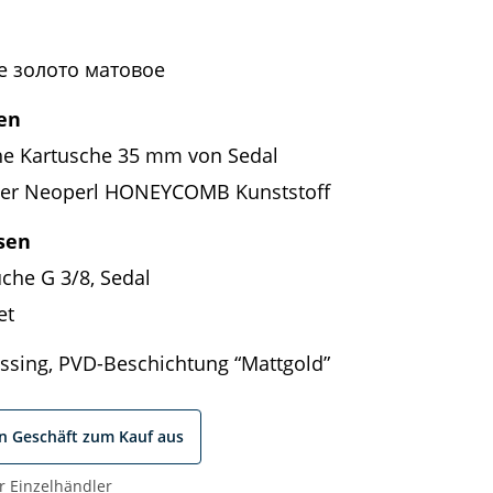
 золото матовое
en
e Kartusche 35 mm von Sedal
ler Neoperl HONEYCOMB Kunststoff
sen
che G 3/8, Sedal
et
sing, PVD-Beschichtung “Mattgold”
in Geschäft zum Kauf aus
r Einzelhändler