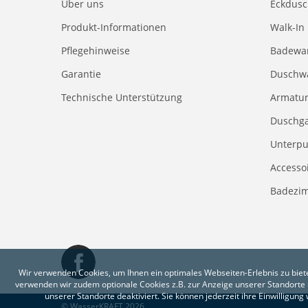
Über uns
Eckdus
Produkt-Informationen
Walk-In
Pflegehinweise
Badewa
Garantie
Duschw
Technische Unterstützung
Armatu
Duschga
Unterpu
Accesso
Badezi
Wir verwenden Cookies, um Ihnen ein optimales Webseiten-Erlebnis zu biete
verwenden wir zudem optionale Cookies z.B. zur Anzeige unserer Standorte 
unserer Standorte deaktiviert. Sie können jederzeit ihre Einwilligun
© WasserKRAFT 2026