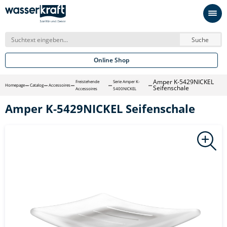
Suche
Online Shop
Amper K-5429NICKEL
Freistehende
Serie Amper K-
Homepage
Catalog
Accessoires
Seifenschale
Accessoires
5400NICKEL
Amper K-5429NICKEL Seifenschale