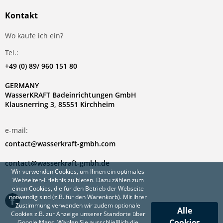
Kontakt
Wo kaufe ich ein?
Tel.:
+49 (0) 89/ 960 151 80
GERMANY
WasserKRAFT Badeinrichtungen GmbH
Klausnerring 3, 85551 Kirchheim
e-mail:
contact@wasserkraft-gmbh.com
contact@wasserkraft-gmbh.de
Wir verwenden Cookies, um Ihnen ein optimales
Webseiten-Erlebnis zu bieten. Dazu zählen zum
einen Cookies, die für den Betrieb der Webseite
notwendig sind (z.B. für den Warenkorb). Mit ihrer
Zustimmung verwenden wir zudem optionale
Alle
Cookies z.B. zur Anzeige unserer Standorte über
Cookies
Google Maps. Wählen Sie ausschließlich die