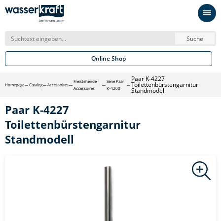
Suche
Online Shop
Paar K-4227
Freistehende
Serie Paar
Toilettenbürstengarnitur
Homepage
Catalog
Accessoires
Accessoires
K-4200
Standmodell
Paar K-4227
Toilettenbürstengarnitur
Standmodell