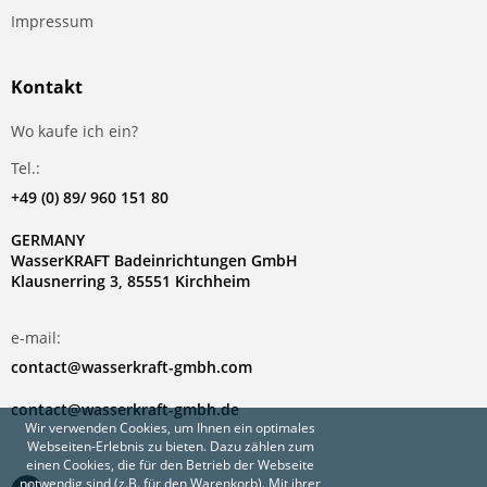
Impressum
Kontakt
Wo kaufe ich ein?
Tel.:
+49 (0) 89/ 960 151 80
GERMANY
WasserKRAFT Badeinrichtungen GmbH
Klausnerring 3, 85551 Kirchheim
e-mail:
contact@wasserkraft-gmbh.com
contact@wasserkraft-gmbh.de
Wir verwenden Cookies, um Ihnen ein optimales
Webseiten-Erlebnis zu bieten. Dazu zählen zum
einen Cookies, die für den Betrieb der Webseite
notwendig sind (z.B. für den Warenkorb). Mit ihrer