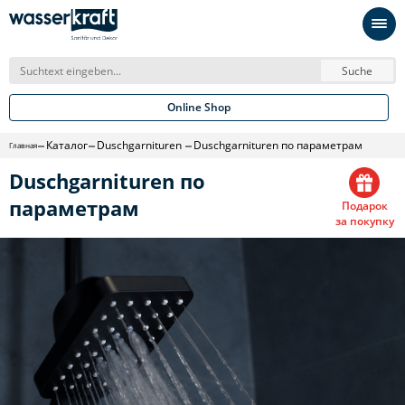
Suche
Online Shop
Каталог
Duschgarnituren
Duschgarnituren по параметрам
Главная
Duschgarnituren по
параметрам
Подарок
за покупку