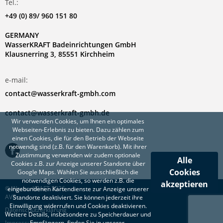
Tel.:
+49 (0) 89/ 960 151 80
GERMANY
WasserKRAFT Badeinrichtungen GmbH
Klausnerring 3, 85551 Kirchheim
e-mail:
contact@wasserkraft-gmbh.com
contact@wasserkraft-gmbh.de
Wir verwenden Cookies, um Ihnen ein optimales
Webseiten-Erlebnis zu bieten. Dazu zählen zum
einen Cookies, die für den Betrieb der Webseite
notwendig sind (z.B. für den Warenkorb). Mit ihrer
Zustimmung verwenden wir zudem optionale
Alle
Cookies z.B. zur Anzeige unserer Standorte über
Cookies
Google Maps. Wählen Sie ausschließlich die
notwendigen Cookies, so werden z.B. die
akzeptieren
© WasserKRAFT 2026
eingebundenen Kartendienste zur Anzeige unserer
AVB
Standorte deaktiviert. Sie können jederzeit ihre
Einwilligung widerrufen und Cookies deaktivieren.
Datenschutzerklärung
Weitere Details, insbesondere zu Speicherdauer und
Impressum
Empfängern, finden Sie in unserer.