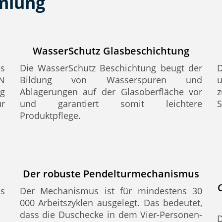
mmlung
WasserSchutz Glasbeschichtung
es
Die WasserSchutz Beschichtung beugt der
D
EN
Bildung von Wasserspuren und
ig
Ablagerungen auf der Glasoberfläche vor
z
ür
und garantiert somit leichtere
S
Produktpflege.
Der robuste Pendelturmechanismus
es
Der Mechanismus ist für mindestens 30
000 Arbeitszyklen ausgelegt. Das bedeutet,
dass die Duschecke in dem Vier-Personen-