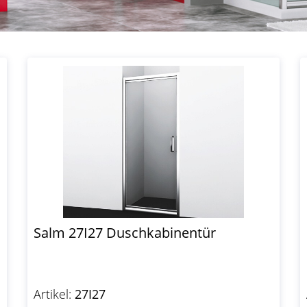
Salm 27I27 Duschkabinentür
Artikel:
27I27