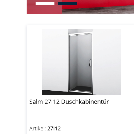
Salm 27I12 Duschkabinentür
Artikel:
27I12