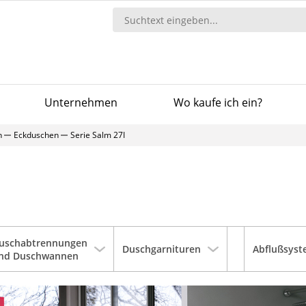
Unternehmen
Wo kaufe ich ein?
n
Eckduschen
Serie Salm 27I
uschabtrennungen
Duschgarnituren
Abflußsys
nd Duschwannen