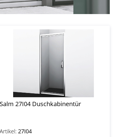
Salm 27I04 Duschkabinentür
Artikel:
27I04