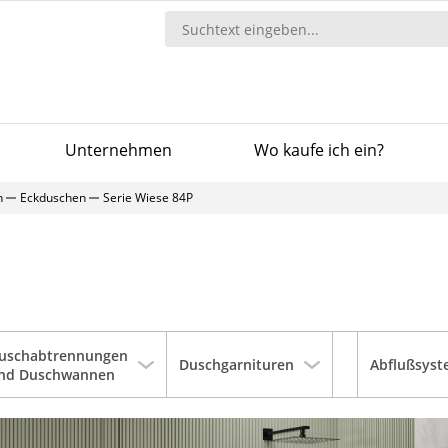
Unternehmen
Wo kaufe ich ein?
n
Eckduschen
Serie Wiese 84P
uschabtrennungen
Duschgarnituren
Abflußsys
nd Duschwannen