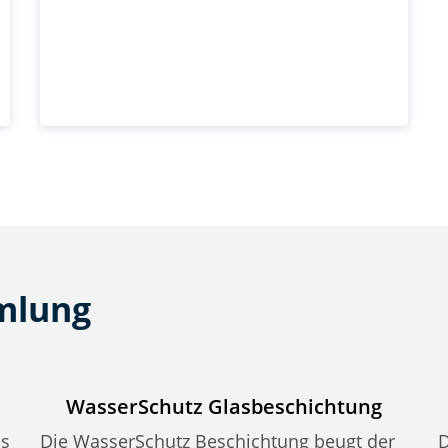
mmlung
WasserSchutz Glasbeschichtung
es
Die WasserSchutz Beschichtung beugt der
D