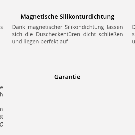
Magnetische Silikonturdichtung
es
Dank magnetischer Silikondichtung lassen
D
sich die Duscheckentüren dicht schließen
s
und liegen perfekt auf
u
Garantie
re
h
m
g
ng