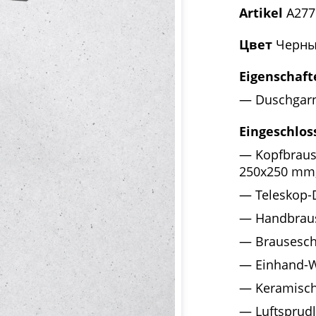
Artikel
A277
Цвет
Черны
Eigenschaft
Duschgarn
Eingeschlos
Kopfbraus
250x250 mm,
Teleskop-
Handbraus
Brausesc
Einhand-
Keramisch
Luftsprud