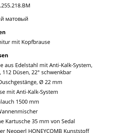
.255.218.BM
й матовый
en
itur mit Kopfbrause
sen
e aus Edelstahl mit Anti-Kalk-System,
 112 Düsen, 22° schwenkbar
Duschgestänge, Ø 22 mm
e mit Anti-Kalk-System
hlauch 1500 mm
Wannenmischer
e Kartusche 35 mm von Sedal
ler Neoperl HONEYCOMB Kunststoff