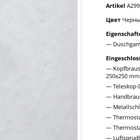
Artikel
A299
Цвет
Черны
Eigenschaft
Duschgarn
Eingeschlos
Kopfbraus
250x250 mm,
Teleskop-
Handbraus
Metallsch
Thermosta
Thermosta
Luftsprud