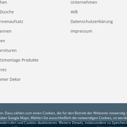
chen
Unternehmen
 Dusche
AVB
nnenaufsatz
Datenschutzerklärung
annen
Impressum
ren
rnituren
tzmontage Produkte
ires
mmer Dekor
n. Dazu zählen zum einen Cookies, die für den Betrieb der Webseite notwendig s
über Google Maps. Wählen Sie ausschließlich die notwendigen Cookies, so werde
g widerrufen und Cookies deaktivieren. Weitere Details, insbesondere zu Speiche
AVB
Datenschutzerklär