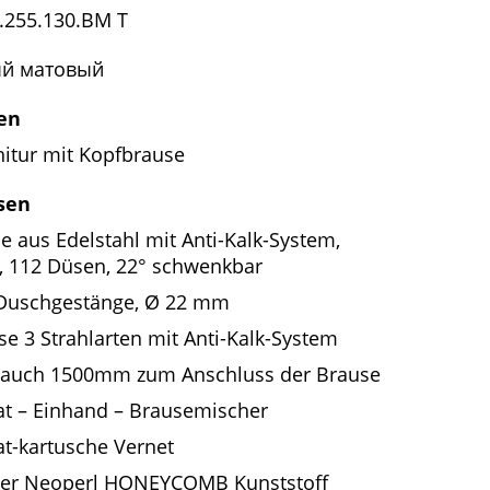
.255.130.BM T
й матовый
en
itur mit Kopfbrause
sen
e aus Edelstahl mit Anti-Kalk-System,
 112 Düsen, 22° schwenkbar
Duschgestänge, Ø 22 mm
e 3 Strahlarten mit Anti-Kalk-System
lauch 1500mm zum Anschluss der Brause
t – Einhand – Brausemischer
t-kartusche Vernet
ler Neoperl HONEYCOMB Kunststoff