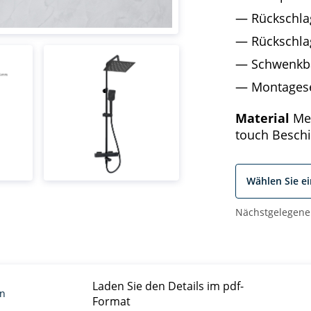
Rückschla
Rückschla
Schwenkba
Montages
Material
Mes
touch Besch
Wählen Sie e
Nächstgelegene
Laden Sie den Details im pdf-
en
Format