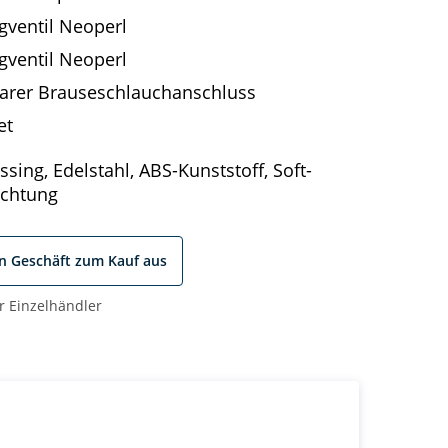
gventil Neoperl
gventil Neoperl
rer Brauseschlauchanschluss
et
sing, Edelstahl, ABS-Kunststoff, Soft-
ichtung
in Geschäft zum Kauf aus
r Einzelhändler