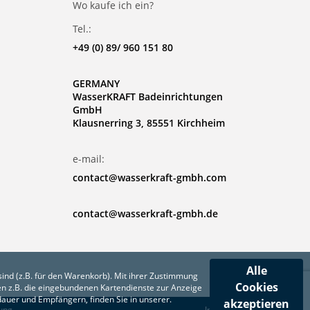
Wo kaufe ich ein?
Tel.:
+49 (0) 89/ 960 151 80
GERMANY
WasserKRAFT Badeinrichtungen
GmbH
Klausnerring 3, 85551 Kirchheim
e-mail:
contact@wasserkraft-gmbh.com
contact@wasserkraft-gmbh.de
Alle
ind (z.B. für den Warenkorb). Mit ihrer Zustimmung
Cookies
n z.B. die eingebundenen Kartendienste zur Anzeige
rdauer und Empfängern, finden Sie in unserer.
akzeptieren
ung
Impressum