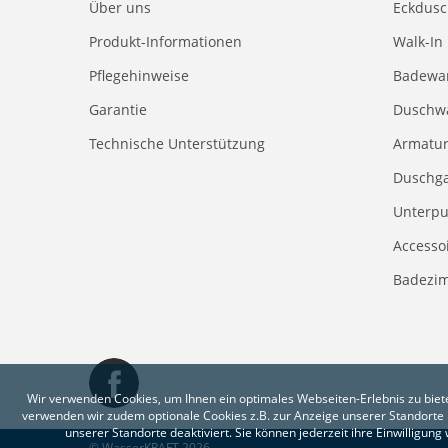
Über uns
Eckdus
Produkt-Informationen
Walk-In
Pflegehinweise
Badewa
Garantie
Duschw
Technische Unterstützung
Armatu
Duschga
Unterpu
Accesso
Badezi
Wir verwenden Cookies, um Ihnen ein optimales Webseiten-Erlebnis zu biete
verwenden wir zudem optionale Cookies z.B. zur Anzeige unserer Standorte 
unserer Standorte deaktiviert. Sie können jederzeit ihre Einwilligun
© WasserKRAFT 2026